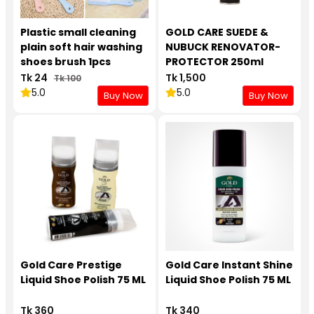
Plastic small cleaning
GOLD CARE SUEDE &
plain soft hair washing
NUBUCK RENOVATOR-
shoes brush 1pcs
PROTECTOR 250ml
Tk 24
Tk 1,500
Tk 100
5.0
5.0
Buy Now
Buy Now
Gold Care Prestige
Gold Care Instant Shine
Liquid Shoe Polish 75 ML
Liquid Shoe Polish 75 ML
Tk 360
Tk 340