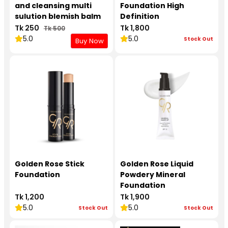
and cleansing multi
Foundation High
sulution blemish balm
Definition
cream
Tk 250
Tk 1,800
Tk 500
5.0
5.0
Stock Out
Buy Now
Golden Rose Stick
Golden Rose Liquid
Foundation
Powdery Mineral
Foundation
Tk 1,200
Tk 1,900
5.0
5.0
Stock Out
Stock Out