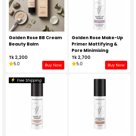
Golden Rose BB Cream
Golden Rose Make-Up
Beauty Balm
Primer Mattifying &
Pore Minimising
Tk 2,200
Tk 2,700
5.0
5.0
Buy Now
Buy Now
Free Shipping