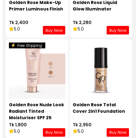
Golden Rose Make-Up
Golden Rose Liquid
Primer Luminous Finish
Glow Illuminator
Tk 2,400
Tk 2,280
5.0
5.0
Buy Now
Buy Now
Free Shipping
Golden Rose Nude Look
Golden Rose Total
Radiant Tinted
Cover 2in1 Foundation
Moisturiser SPF 25
Tk 1,800
Tk 2,950
5.0
5.0
Buy Now
Buy Now