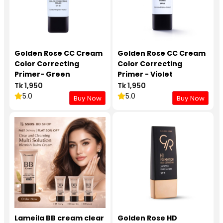
Golden Rose CC Cream
Golden Rose CC Cream
Color Correcting
Color Correcting
Primer- Green
Primer - Violet
Tk 1,950
Tk 1,950
5.0
5.0
Buy Now
Buy Now
Lameila BB cream clear
Golden Rose HD