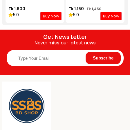
Tk 1,900
Tk 1,160
Tk 1,450
5.0
5.0
Buy Now
Buy Now
Get News Letter
Never miss our latest news