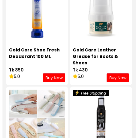
Gold Care Shoe Fresh
Gold Care Leather
Deodorant 100 ML
Grease for Boots &
Shoes
Tk 850
Tk 430
5.0
5.0
Buy Now
Buy Now
Free Shipping