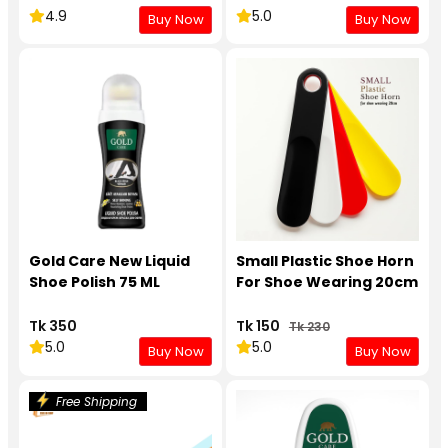
4.9
5.0
Buy Now
Buy Now
Gold Care New Liquid
Small Plastic Shoe Horn
Shoe Polish 75 ML
For Shoe Wearing 20cm
Tk 350
Tk 150
Tk 230
5.0
5.0
Buy Now
Buy Now
Free Shipping