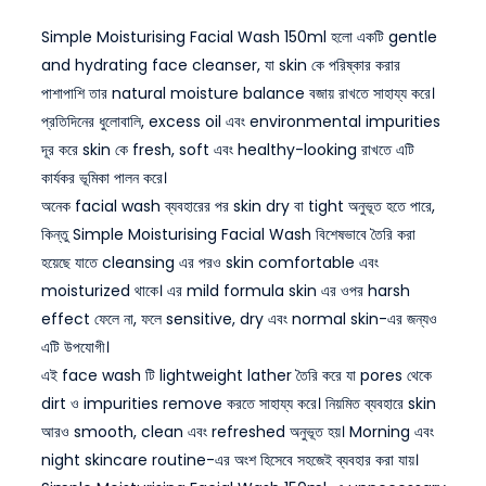
Simple Moisturising Facial Wash 150ml হলো একটি gentle
and hydrating face cleanser, যা skin কে পরিষ্কার করার
পাশাপাশি তার natural moisture balance বজায় রাখতে সাহায্য করে।
প্রতিদিনের ধুলোবালি, excess oil এবং environmental impurities
দূর করে skin কে fresh, soft এবং healthy-looking রাখতে এটি
কার্যকর ভূমিকা পালন করে।
অনেক facial wash ব্যবহারের পর skin dry বা tight অনুভূত হতে পারে,
কিন্তু Simple Moisturising Facial Wash বিশেষভাবে তৈরি করা
হয়েছে যাতে cleansing এর পরও skin comfortable এবং
moisturized থাকে। এর mild formula skin এর ওপর harsh
effect ফেলে না, ফলে sensitive, dry এবং normal skin-এর জন্যও
এটি উপযোগী।
এই face wash টি lightweight lather তৈরি করে যা pores থেকে
dirt ও impurities remove করতে সাহায্য করে। নিয়মিত ব্যবহারে skin
আরও smooth, clean এবং refreshed অনুভূত হয়। Morning এবং
night skincare routine-এর অংশ হিসেবে সহজেই ব্যবহার করা যায়।