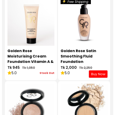
Free Shipping
Golden Rose
Golden Rose Satin
Moisturising Cream
Smoothing Fluid
Foundation Vitamin A &
Foundation
E
Tk 945
Tk 2,000
Tk 1,050
Tk 2,250
5.0
5.0
Stock Out
Buy Now