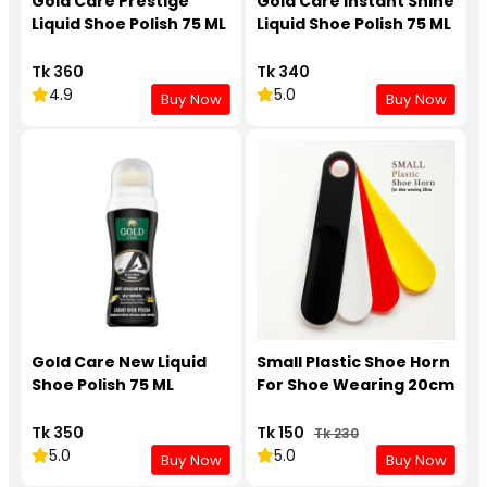
Gold Care Prestige
Gold Care Instant Shine
Liquid Shoe Polish 75 ML
Liquid Shoe Polish 75 ML
Tk 360
Tk 340
4.9
5.0
Buy Now
Buy Now
Gold Care New Liquid
Small Plastic Shoe Horn
Shoe Polish 75 ML
For Shoe Wearing 20cm
Tk 350
Tk 150
Tk 230
5.0
5.0
Buy Now
Buy Now