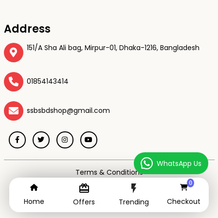
Address
151/A Sha Ali bag, Mirpur-01, Dhaka-1216, Bangladesh
01854143414
ssbsbdshop@gmail.com
WhatsApp Us
Terms & Conditions
Privacy Policy
0
card_giftcard
flash_on
Return & Refund Policy
Home
Checkout
Offers
Trending
2026 All Rights Reserved by SSBS BD SHOP