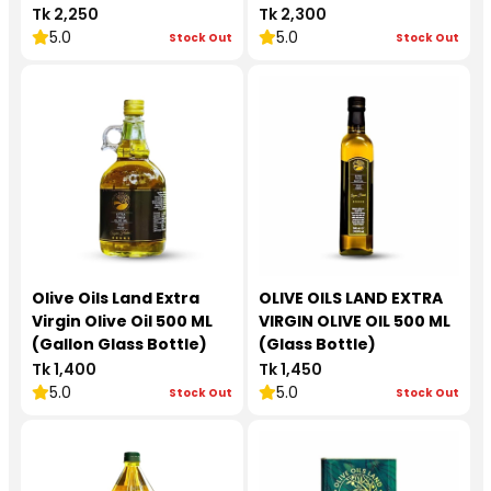
Bottle)
Tk 2,250
Tk 2,300
5.0
5.0
Stock Out
Stock Out
Olive Oils Land Extra
OLIVE OILS LAND EXTRA
Virgin Olive Oil 500 ML
VIRGIN OLIVE OIL 500 ML
(Gallon Glass Bottle)
(Glass Bottle)
Tk 1,400
Tk 1,450
5.0
5.0
Stock Out
Stock Out