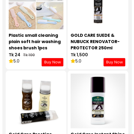
Plastic small cleaning
GOLD CARE SUEDE &
plain soft hair washing
NUBUCK RENOVATOR-
shoes brush 1pcs
PROTECTOR 250ml
Tk 24
Tk 1,500
Tk 100
5.0
5.0
Buy Now
Buy Now