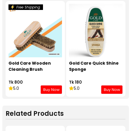
Free Shipping
Gold Care Wooden
Gold Care Quick Shine
Cleaning Brush
Sponge
Tk 800
Tk 180
5.0
5.0
Buy Now
Buy Now
Related Products