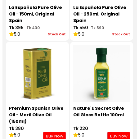
La Española Pure Olive
La Española Pure Olive
Oil - 150ml, Original
Oil - 250ml, Original
Spain
Spain
Tk 395
Tk 550
Tk 430
Tk 590
5.0
5.0
Stock Out
Stock Out
Premium Spanish Olive
Nature's Secret Olive
Oil - Meril Olive Oil
Oil Glass Bottle 100ml
(150ml)
Tk 380
Tk 220
5.0
5.0
Buy Now
Buy Now