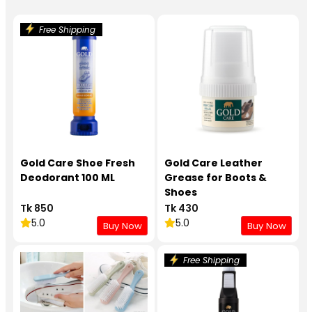
Free Shipping
Gold Care Shoe Fresh
Gold Care Leather
Deodorant 100 ML
Grease for Boots &
Shoes
Tk 850
Tk 430
5.0
5.0
Buy Now
Buy Now
Free Shipping