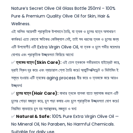
Nature’s Secret Olive Oil Glass Bottle 250ml – 100%
Pure & Premium Quality Olive Oil for Skin, Hair &
Wellness.
এই অলিভ অয়েলটি প্রাকৃতিক উপাদানে তৈরি, যা ত্বক ও চুলের যত্নে অসাধারণ
কার্যকর। এতে কোনো ক্ষতিকর কেমিক্যাল নেই, তাই সব ধরনের ত্বক ও চুলের জন্য
এটি উপযোগী। এটি Extra Virgin Olive Oil, যা ত্বক ও চুলে গভীর ময়েশ্চার
যোগায় এবং প্রাকৃতিক উজ্জ্বলতা ফিরিয়ে আনে।
✅
ত্বকের যত্নে (Skin Care):
এই তেল ত্বককে গভীরভাবে হাইড্রেট করে,
ড্রাই স্কিন দূর করে এবং ন্যাচারাল গ্লো তৈরি করে। অ্যান্টিঅক্সিডেন্ট ও ভিটামিন ই
সমৃদ্ধ হওয়ায় এটি ত্বকের aging process ধীর করে ও ত্বককে করে আরও
উজ্জ্বল।
✅
চুলের যত্নে (Hair Care):
মাথার ত্বকে হালকা হাতে ম্যাসাজ করলে এটি
চুলের গোড়া মজবুত করে, চুল পড়া কমায় এবং চুলে প্রাকৃতিক উজ্জ্বলতা যোগ করে।
নিয়মিত ব্যবহারে চুল হয় স্বাস্থ্যকর, মজবুত ও ঘন।
✅
Natural & Safe:
100% Pure Extra Virgin Olive Oil —
No Mineral Oil, No Paraben, No Harmful Chemicals.
Suitable for daily use.