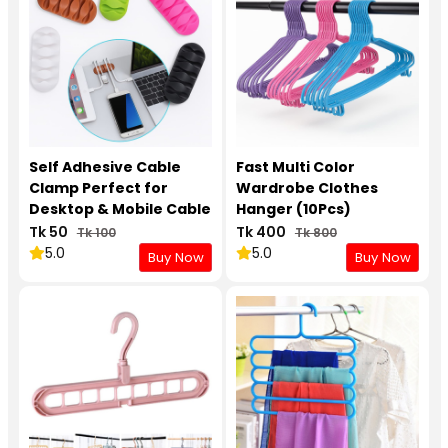
Self Adhesive Cable
Fast Multi Color
Clamp Perfect for
Wardrobe Clothes
Desktop & Mobile Cable
Hanger (10Pcs)
Management
Tk 50
Tk 400
Tk 100
Tk 800
5.0
5.0
Buy Now
Buy Now