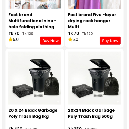
Fast brand
Fast brand Five -layer
Multifunctional nine -
drying rack hanger
hole folding clothing
Multi
hanger 1Pcs
pants,scarf,tie,hanging
Tk 70
Tk 70
Tk 120
Tk 120
rack
5.0
5.0
Buy Now
Buy Now
20 X 24 Black Garbage
20x24 Black Garbage
Poly Trash Bag 1kg
Poly Trash Bag 500g
Tk 420
Tk 250