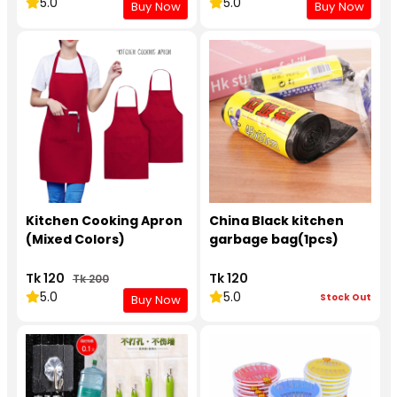
5.0
5.0
Buy Now
Buy Now
Kitchen Cooking Apron
China Black kitchen
(Mixed Colors)
garbage bag(1pcs)
Tk 120
Tk 120
Tk 200
5.0
5.0
Stock Out
Buy Now