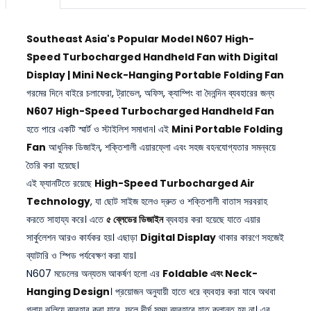
Southeast Asia's Popular Model N607 High-
Speed Turbocharged Handheld Fan with Digital
Display | Mini Neck-Hanging Portable Folding Fan
গরমের দিনে বাইরে চলাফেরা, ট্রাভেল, অফিস, ক্যাম্পিং বা দৈনন্দিন ব্যবহারের জন্য
N607 High-Speed Turbocharged Handheld Fan
হতে পারে একটি স্মার্ট ও স্টাইলিশ সমাধান। এই
Mini Portable Folding
Fan
আধুনিক ডিজাইন, শক্তিশালী এয়ারফ্লো এবং সহজ বহনযোগ্যতার সমন্বয়ে
তৈরি করা হয়েছে।
এই ফ্যানটিতে রয়েছে
High-Speed Turbocharged Air
Technology
, যা ছোট সাইজ হলেও দ্রুত ও শক্তিশালী বাতাস সরবরাহ
করতে সাহায্য করে। এতে
৫ ব্লেডের ডিজাইন
ব্যবহার করা হয়েছে যাতে এয়ার
সার্কুলেশন আরও কার্যকর হয়। এছাড়া
Digital Display
থাকার কারণে সহজেই
ব্যাটারি ও স্পিড পর্যবেক্ষণ করা যায়।
N607 মডেলের অন্যতম আকর্ষণ হলো এর
Foldable এবং Neck-
Hanging Design
। প্রয়োজন অনুযায়ী হাতে ধরে ব্যবহার করা যাবে অথবা
গলায় ঝুলিয়ে ব্যবহার করা যাবে, ফলে দীর্ঘ সময় ব্যবহারে হাত ক্লান্ত হয় না। এর