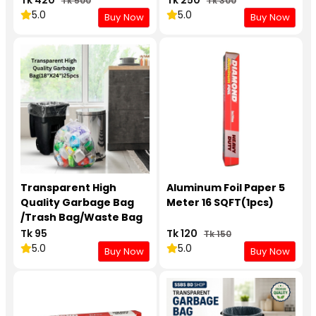
Tk 500
Tk 300
5.0
5.0
Buy Now
Buy Now
Transparent High
Aluminum Foil Paper 5
Quality Garbage Bag
Meter 16 SQFT(1pcs)
/Trash Bag/Waste Bag
(24" X18")(25pcs)
Tk 95
Tk 120
Tk 150
5.0
5.0
Buy Now
Buy Now