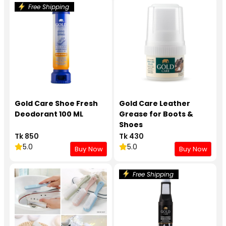
Free Shipping
Gold Care Shoe Fresh
Gold Care Leather
Deodorant 100 ML
Grease for Boots &
Shoes
Tk 850
Tk 430
5.0
5.0
Buy Now
Buy Now
Free Shipping