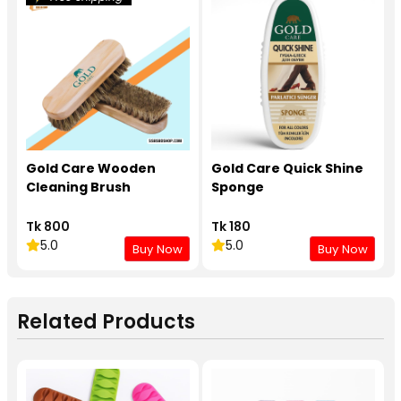
Gold Care Wooden
Gold Care Quick Shine
Cleaning Brush
Sponge
Tk 800
Tk 180
5.0
5.0
Buy Now
Buy Now
Related Products