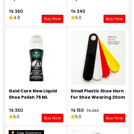
Tk 360
Tk 340
4.9
5.0
Buy Now
Buy Now
Gold Care New Liquid
Small Plastic Shoe Horn
Shoe Polish 75 ML
For Shoe Wearing 20cm
Tk 350
Tk 150
Tk 230
5.0
5.0
Buy Now
Buy Now
Free Shipping