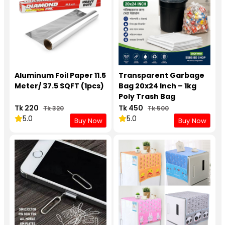
Aluminum Foil Paper 11.5
Transparent Garbage
Meter/ 37.5 SQFT (1pcs)
Bag 20x24 Inch – 1kg
Poly Trash Bag
Tk 220
Tk 450
Tk 320
Tk 500
5.0
5.0
Buy Now
Buy Now