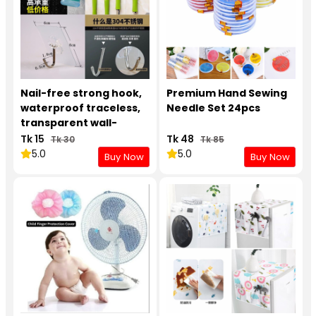
Nail-free strong hook,
Premium Hand Sewing
waterproof traceless,
Needle Set 24pcs
transparent wall-
mounted strong
Tk 15
Tk 48
Tk 30
Tk 85
adhesive hook
5.0
5.0
Buy Now
Buy Now