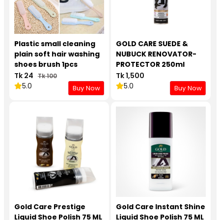
Plastic small cleaning
GOLD CARE SUEDE &
plain soft hair washing
NUBUCK RENOVATOR-
shoes brush 1pcs
PROTECTOR 250ml
Tk 24
Tk 1,500
Tk 100
5.0
5.0
Buy Now
Buy Now
Gold Care Prestige
Gold Care Instant Shine
Liquid Shoe Polish 75 ML
Liquid Shoe Polish 75 ML