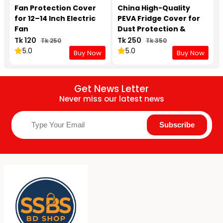
Fan Protection Cover
China High-Quality
for 12–14 Inch Electric
PEVA Fridge Cover for
Fan
Dust Protection &
Storage
Tk 120
Tk 250
Tk 250
Tk 350
5.0
5.0
Buy Now
Buy Now
Get News Letter
Never miss our latest news