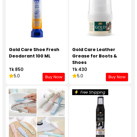
Gold Care Shoe Fresh
Gold Care Leather
Deodorant 100 ML
Grease for Boots &
Shoes
Tk 850
Tk 430
5.0
5.0
Buy Now
Buy Now
Free Shipping