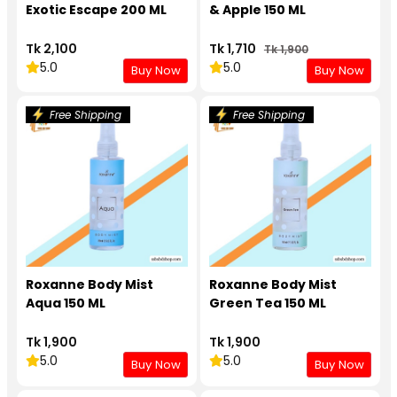
Exotic Escape 200 ML
& Apple 150 ML
Tk 2,100
Tk 1,710
Tk 1,900
5.0
5.0
Buy Now
Buy Now
Free Shipping
Free Shipping
Roxanne Body Mist
Roxanne Body Mist
Aqua 150 ML
Green Tea 150 ML
Tk 1,900
Tk 1,900
5.0
5.0
Buy Now
Buy Now