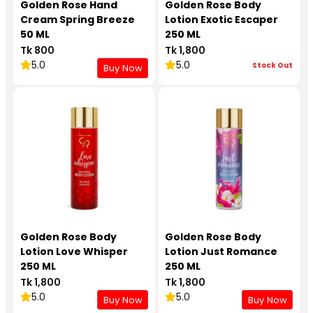
Golden Rose Hand
Golden Rose Body
Cream Spring Breeze
Lotion Exotic Escaper
50 ML
250 ML
Tk 800
Tk 1,800
5.0
5.0
Stock Out
Buy Now
Golden Rose Body
Golden Rose Body
Lotion Love Whisper
Lotion Just Romance
250 ML
250 ML
Tk 1,800
Tk 1,800
5.0
5.0
Buy Now
Buy Now