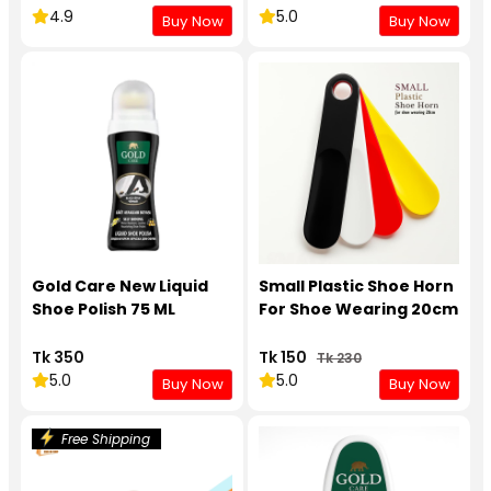
4.9
5.0
Buy Now
Buy Now
Gold Care New Liquid
Small Plastic Shoe Horn
Shoe Polish 75 ML
For Shoe Wearing 20cm
Tk 350
Tk 150
Tk 230
5.0
5.0
Buy Now
Buy Now
Free Shipping