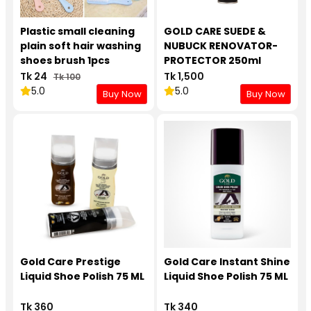
Plastic small cleaning
GOLD CARE SUEDE &
plain soft hair washing
NUBUCK RENOVATOR-
shoes brush 1pcs
PROTECTOR 250ml
Tk 24
Tk 1,500
Tk 100
5.0
5.0
Buy Now
Buy Now
Gold Care Prestige
Gold Care Instant Shine
Liquid Shoe Polish 75 ML
Liquid Shoe Polish 75 ML
Tk 360
Tk 340