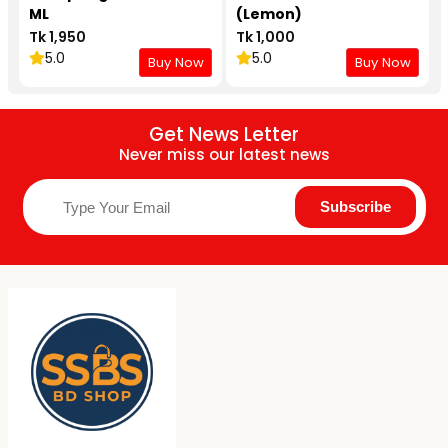
ML
(Lemon)
Tk 1,950
Tk 1,000
5.0
5.0
Buy Now
Buy Now
Get News Letter
Never miss our latest news