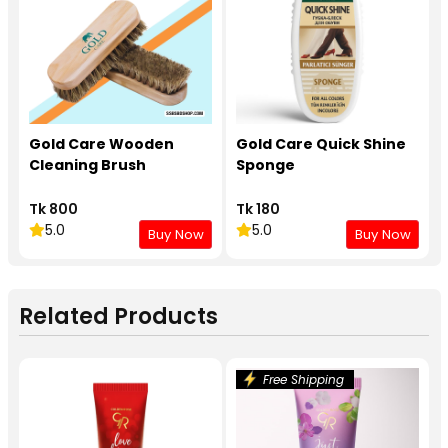
Gold Care Wooden
Gold Care Quick Shine
Cleaning Brush
Sponge
Tk 800
Tk 180
5.0
5.0
Buy Now
Buy Now
Related Products
Free Shipping