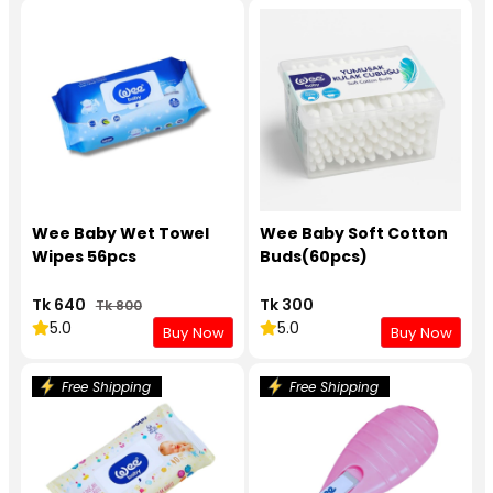
Wee Baby Wet Towel
Wee Baby Soft Cotton
Wipes 56pcs
Buds(60pcs)
Tk 640
Tk 300
Tk 800
5.0
5.0
Buy Now
Buy Now
Free Shipping
Free Shipping