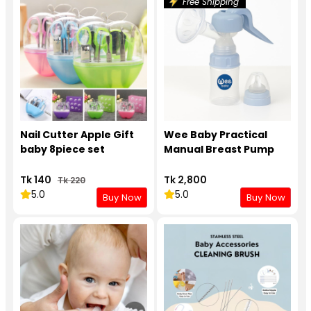
Free Shipping
Nail Cutter Apple Gift
Wee Baby Practical
baby 8piece set
Manual Breast Pump
Tk 140
Tk 2,800
Tk 220
5.0
5.0
Buy Now
Buy Now