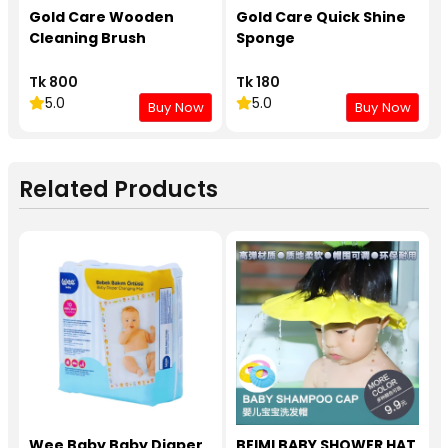
Gold Care Wooden
Gold Care Quick Shine
Cleaning Brush
Sponge
Tk 800
Tk 180
5.0
5.0
Buy Now
Buy Now
Related Products
Wee Baby Baby Diaper
BEIMI BABY SHOWER HAT