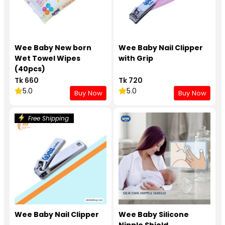
Wee Baby New born
Wee Baby Nail Clipper
Wet Towel Wipes
with Grip
(40pcs)
Tk 660
Tk 720
5.0
5.0
Buy Now
Buy Now
Free Shipping
Wee Baby Nail Clipper
Wee Baby Silicone