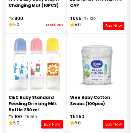
Changing Mat (10PCS)
CAP
Tk 800
Tk 65
Tk 130
5.0
5.0
Stock Out
Buy Now
C&C Baby Standard
Wee Baby Cotton
Feeding Drinking Milk
Swabs (100pcs)
Bottle 250 ml
Tk 100
Tk 250
Tk 260
5.0
5.0
Buy Now
Buy Now