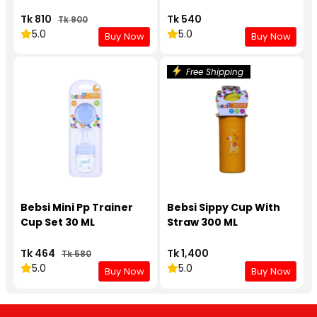
Tk 810
Tk 540
Tk 900
5.0
5.0
Buy Now
Buy Now
Free Shipping
Bebsi Mini Pp Trainer
Bebsi Sippy Cup With
Cup Set 30 ML
Straw 300 ML
Tk 464
Tk 1,400
Tk 580
5.0
5.0
Buy Now
Buy Now