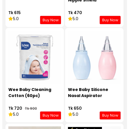
Nipple Shield
Tk 615
Tk 470
5.0
5.0
Buy Now
Buy Now
Wee Baby Cleaning
Wee Baby Silicone
Cotton (60pc)
Nasal Aspirator
Tk 720
Tk 650
Tk 900
5.0
5.0
Buy Now
Buy Now