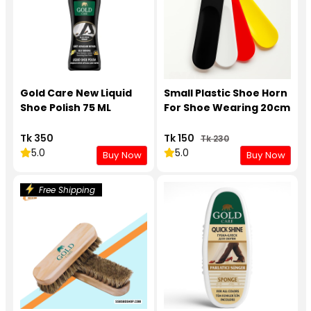
Gold Care New Liquid
Small Plastic Shoe Horn
Shoe Polish 75 ML
For Shoe Wearing 20cm
Tk 350
Tk 150
Tk 230
5.0
5.0
Buy Now
Buy Now
Free Shipping