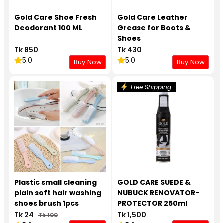
Gold Care Shoe Fresh
Gold Care Leather
Deodorant 100 ML
Grease for Boots &
Shoes
Tk 850
Tk 430
5.0
5.0
Buy Now
Buy Now
Free Shipping
Plastic small cleaning
GOLD CARE SUEDE &
plain soft hair washing
NUBUCK RENOVATOR-
shoes brush 1pcs
PROTECTOR 250ml
Tk 24
Tk 1,500
Tk 100