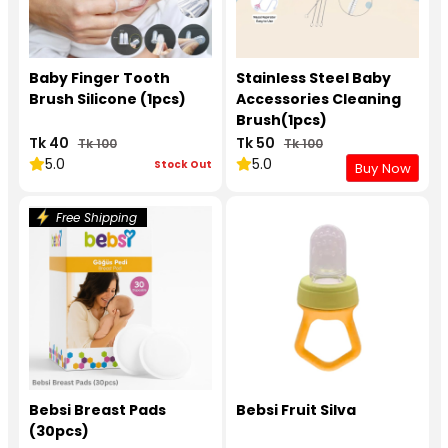
Baby Finger Tooth
Stainless Steel Baby
Brush Silicone (1pcs)
Accessories Cleaning
Brush(1pcs)
Tk 40
Tk 50
Tk 100
Tk 100
5.0
5.0
Stock Out
Buy Now
Free Shipping
Bebsi Breast Pads
Bebsi Fruit Silva
(30pcs)