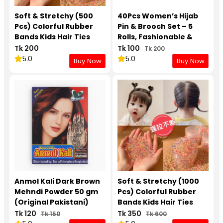
Soft & Stretchy (500
40Pcs Women’s Hijab
Pcs) Colorful Rubber
Pin & Brooch Set – 5
Bands Kids Hair Ties
Rolls, Fashionable &
Durable
Tk 200
Tk 100
Tk 200
5.0
5.0
Buy Now
Buy Now
Anmol Kali Dark Brown
Soft & Stretchy (1000
Mehndi Powder 50 gm
Pcs) Colorful Rubber
(Original Pakistani)
Bands Kids Hair Ties
Tk 120
Tk 350
Tk 150
Tk 600