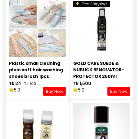
Free Shipping
Plastic small cleaning
GOLD CARE SUEDE &
plain soft hair washing
NUBUCK RENOVATOR-
shoes brush 1pcs
PROTECTOR 250ml
Tk 24
Tk 1,500
Tk 100
5.0
5.0
Buy Now
Buy Now