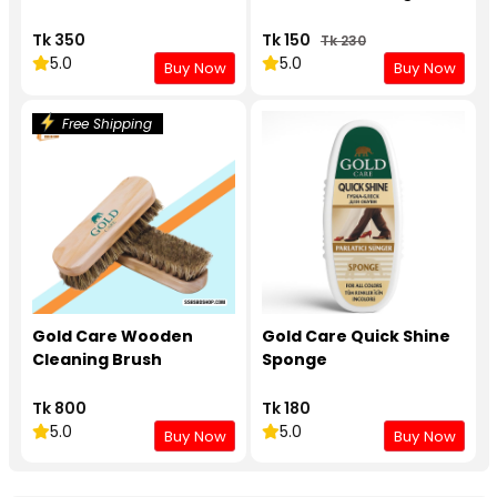
Tk 350
Tk 150
Tk 230
5.0
5.0
Buy Now
Buy Now
Free Shipping
Gold Care Wooden
Gold Care Quick Shine
Cleaning Brush
Sponge
Tk 800
Tk 180
5.0
5.0
Buy Now
Buy Now