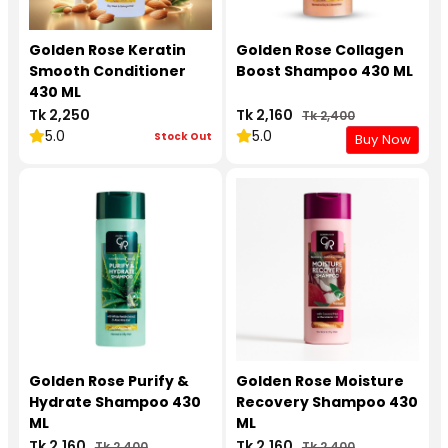
Golden Rose Keratin
Golden Rose Collagen
Smooth Conditioner
Boost Shampoo 430 ML
430 ML
Tk 2,250
Tk 2,160
Tk 2,400
5.0
5.0
Stock Out
Buy Now
Golden Rose Purify &
Golden Rose Moisture
Hydrate Shampoo 430
Recovery Shampoo 430
ML
ML
Tk 2,160
Tk 2,160
Tk 2,400
Tk 2,400