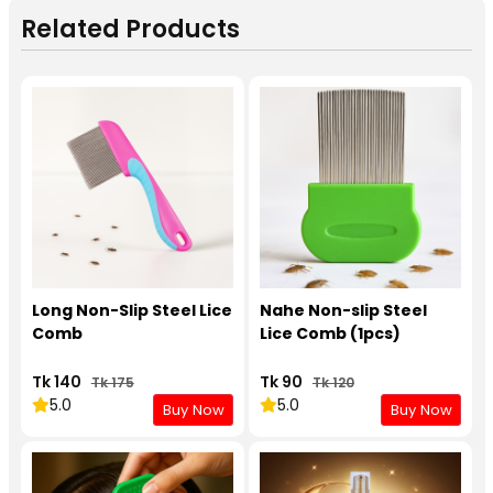
Related Products
Long Non-Slip Steel Lice
Nahe Non-slip Steel
Comb
Lice Comb (1pcs)
Tk 140
Tk 90
Tk 175
Tk 120
5.0
5.0
Buy Now
Buy Now