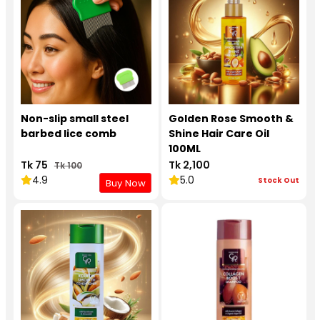
Non-slip small steel
Golden Rose Smooth &
barbed lice comb
Shine Hair Care Oil
100ML
Tk 75
Tk 2,100
Tk 100
4.9
5.0
Stock Out
Buy Now