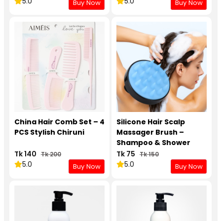
5.0
5.0
Buy Now
Buy Now
China Hair Comb Set – 4
Silicone Hair Scalp
PCS Stylish Chiruni
Massager Brush –
Shampoo & Shower
Comb for Hair Care
Tk 140
Tk 75
Tk 200
Tk 150
5.0
5.0
Buy Now
Buy Now