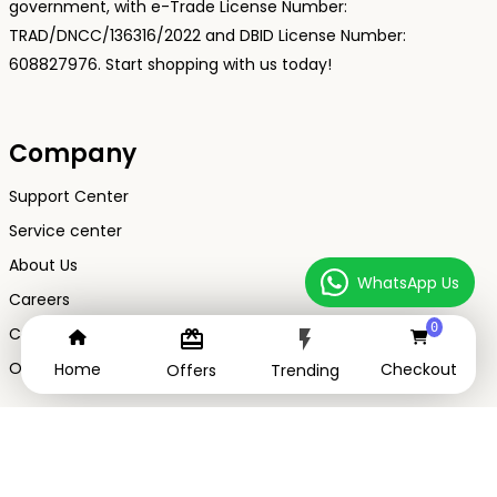
government, with e-Trade License Number:
TRAD/DNCC/136316/2022 and DBID License Number:
608827976. Start shopping with us today!
Company
Support Center
Service center
About Us
WhatsApp Us
Careers
0
Contact Us
card_giftcard
flash_on
Order Tracking
Home
Checkout
Offers
Trending
Address
151/A Sha Ali bag, Mirpur-01, Dhaka-1216, Bangladesh