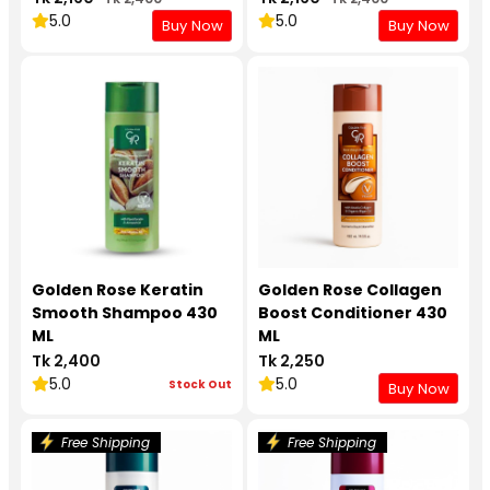
5.0
5.0
Buy Now
Buy Now
Golden Rose Keratin
Golden Rose Collagen
Smooth Shampoo 430
Boost Conditioner 430
ML
ML
Tk 2,400
Tk 2,250
5.0
5.0
Stock Out
Buy Now
Free Shipping
Free Shipping