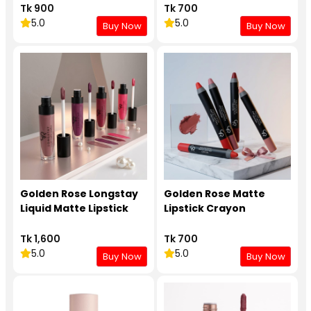
Tk 900
Tk 700
5.0
5.0
Buy Now
Buy Now
Golden Rose Longstay
Golden Rose Matte
Liquid Matte Lipstick
Lipstick Crayon
Tk 1,600
Tk 700
5.0
5.0
Buy Now
Buy Now