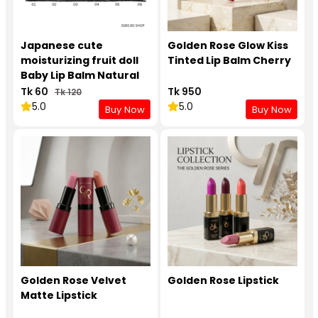
Japanese cute
Golden Rose Glow Kiss
moisturizing fruit doll
Tinted Lip Balm Cherry
Baby Lip Balm Natural
Color
Tk 60
Tk 950
Tk 120
5.0
5.0
Buy Now
Buy Now
Golden Rose Velvet
Golden Rose Lipstick
Matte Lipstick