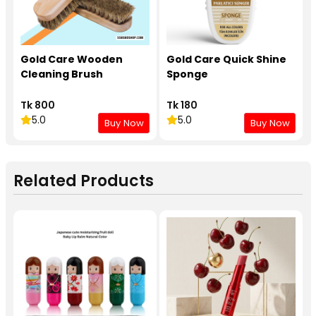
Gold Care Wooden
Gold Care Quick Shine
Cleaning Brush
Sponge
Tk 800
Tk 180
5.0
5.0
Buy Now
Buy Now
Related Products