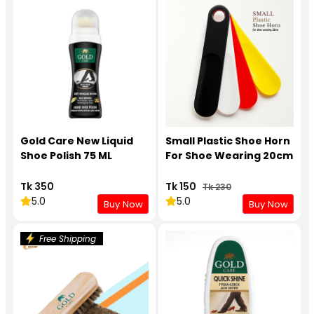
Gold Care New Liquid
Small Plastic Shoe Horn
Shoe Polish 75 ML
For Shoe Wearing 20cm
Tk 350
Tk 150
Tk 230
5.0
5.0
Buy Now
Buy Now
Free Shipping