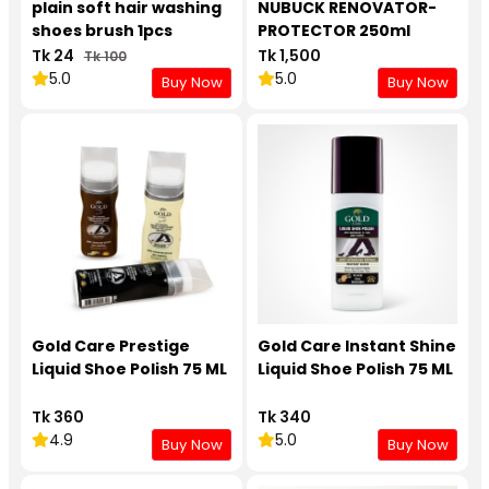
plain soft hair washing
NUBUCK RENOVATOR-
shoes brush 1pcs
PROTECTOR 250ml
Tk 24
Tk 1,500
Tk 100
5.0
5.0
Buy Now
Buy Now
Gold Care Prestige
Gold Care Instant Shine
Liquid Shoe Polish 75 ML
Liquid Shoe Polish 75 ML
Tk 360
Tk 340
4.9
5.0
Buy Now
Buy Now