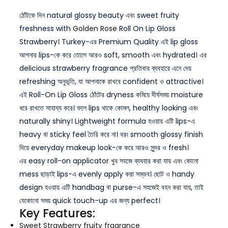
ঠোঁটকে দিন natural glossy beauty এবং sweet fruity
freshness with
Golden Rose
Roll On Lip Gloss
Strawberry। Turkey-এর Premium Quality এই lip gloss
আপনার lips-কে করে তোলে আরও soft, smooth এবং hydrated। এর
delicious strawberry fragrance প্রতিবার ব্যবহারে এনে দেয়
refreshing অনুভূতি, যা আপনাকে রাখবে confident ও attractive।
এই Roll-On Lip Gloss ঠোঁটের dryness কমিয়ে দীর্ঘসময় moisture
ধরে রাখতে সাহায্য করে। ফলে lips থাকে কোমল, healthy looking এবং
naturally shiny। Lightweight formula হওয়ায় এটি lips-এ
heavy বা sticky feel তৈরি করে না। বরং smooth glossy finish
দিয়ে everyday makeup look-কে করে আরও সুন্দর ও fresh।
এর easy roll-on applicator খুব সহজে ব্যবহার করা যায় এবং কোনো
mess ছাড়াই lips-এ evenly apply করা সম্ভব। ছোট ও handy
design হওয়ায় এটি handbag বা purse-এ সহজেই বহন করা যায়, তাই
যেকোনো সময় quick touch-up এর জন্য perfect।
Key Features:
Sweet Strawberry fruity fragrance