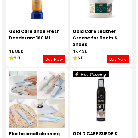
Gold Care Shoe Fresh
Gold Care Leather
Deodorant 100 ML
Grease for Boots &
Shoes
Tk 850
Tk 430
5.0
5.0
Buy Now
Buy Now
Free Shipping
Plastic small cleaning
GOLD CARE SUEDE &