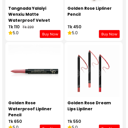
Tangnada Yalaiyi
Golden Rose Lipliner
Wenxiu Matte
Pencil
Waterproof Velvet
Lipliner
Tk 110
Tk 450
Tk 220
5.0
5.0
Buy Now
Buy Now
Golden Rose
Golden Rose Dream
Waterproof Lipliner
Lips Lipliner
Pencil
Tk 650
Tk 550
5.0
5.0